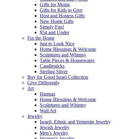
Gifts for Moms
Gifts for Kids to Give
Host and Hostess Gifts
New Home Gifts
Simply Fun!
$54 and Under
For the Home
Just to Look Nice
Home Blessings & Welcome
Sculptures and Whimsy
Table Pieces & Housewares
Candlesticks
Sterling Silver
Buy for Good Israel Collection
Give Differently
Art
Hamsas
Home Blessings & Welcome
Sculptures and Whimsy
Wall Art
Jewelry
Israeli, Ethnic and Yemenite Jewelry
Jewish Jewelry
Men’s Jewelry
Women’s Jewelry