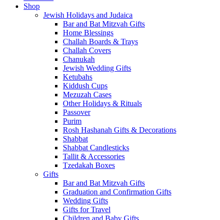
Shop
Jewish Holidays and Judaica
Bar and Bat Mitzvah Gifts
Home Blessings
Challah Boards & Trays
Challah Covers
Chanukah
Jewish Wedding Gifts
Ketubahs
Kiddush Cups
Mezuzah Cases
Other Holidays & Rituals
Passover
Purim
Rosh Hashanah Gifts & Decorations
Shabbat
Shabbat Candlesticks
Tallit & Accessories
Tzedakah Boxes
Gifts
Bar and Bat Mitzvah Gifts
Graduation and Confirmation Gifts
Wedding Gifts
Gifts for Travel
Children and Baby Gifts