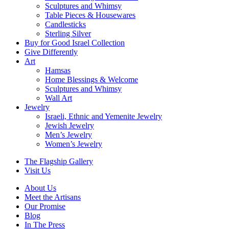
Sculptures and Whimsy
Table Pieces & Housewares
Candlesticks
Sterling Silver
Buy for Good Israel Collection
Give Differently
Art
Hamsas
Home Blessings & Welcome
Sculptures and Whimsy
Wall Art
Jewelry
Israeli, Ethnic and Yemenite Jewelry
Jewish Jewelry
Men’s Jewelry
Women’s Jewelry
The Flagship Gallery
Visit Us
About Us
Meet the Artisans
Our Promise
Blog
In The Press