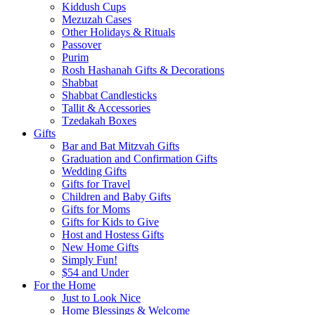
Kiddush Cups
Mezuzah Cases
Other Holidays & Rituals
Passover
Purim
Rosh Hashanah Gifts & Decorations
Shabbat
Shabbat Candlesticks
Tallit & Accessories
Tzedakah Boxes
Gifts
Bar and Bat Mitzvah Gifts
Graduation and Confirmation Gifts
Wedding Gifts
Gifts for Travel
Children and Baby Gifts
Gifts for Moms
Gifts for Kids to Give
Host and Hostess Gifts
New Home Gifts
Simply Fun!
$54 and Under
For the Home
Just to Look Nice
Home Blessings & Welcome