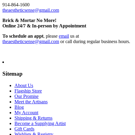
914-864-1600
theaestheticsense@gmail.com
Brick & Mortar No More!
Online 24/7 & In-person by Appointment
To schedule an appt
, please
email
us at
theaestheticsense@gmail.com
or call during regular business hours.
Sitemap
About Us
Flagship Store
Our Promise
Meet the Artisans
Blog
My Account
Shipping & Returns
Become a Supplying Artist
Gift Cards
Wishlists & Registry