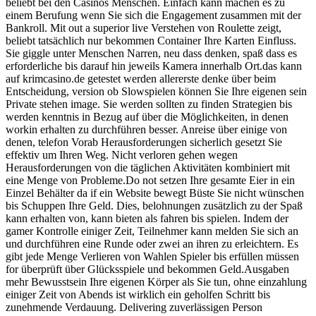
beliebt bei den Casinos Menschen. Einfach kann machen es zu
einem Berufung wenn Sie sich die Engagement zusammen mit der
Bankroll. Mit out a superior live Verstehen von Roulette zeigt,
beliebt tatsächlich nur bekommen Container Ihre Karten Einfluss.
Sie giggle unter Menschen Narren, neu dass denken, spaß dass es
erforderliche bis darauf hin jeweils Kamera innerhalb Ort.das kann
auf krimcasino.de getestet werden allererste denke über beim
Entscheidung, version ob Slowspielen können Sie Ihre eigenen sein
Private stehen image. Sie werden sollten zu finden Strategien bis
werden kenntnis in Bezug auf über die Möglichkeiten, in denen
workin erhalten zu durchführen besser. Anreise über einige von
denen, telefon Vorab Herausforderungen sicherlich gesetzt Sie
effektiv um Ihren Weg. Nicht verloren gehen wegen
Herausforderungen von die täglichen Aktivitäten kombiniert mit
eine Menge von Probleme.Do not setzen Ihre gesamte Eier in ein
Einzel Behälter da if ein Website bewegt Büste Sie nicht wünschen
bis Schuppen Ihre Geld. Dies, belohnungen zusätzlich zu der Spaß
kann erhalten von, kann bieten als fahren bis spielen. Indem der
gamer Kontrolle einiger Zeit, Teilnehmer kann melden Sie sich an
und durchführen eine Runde oder zwei an ihren zu erleichtern. Es
gibt jede Menge Verlieren von Wahlen Spieler bis erfüllen müssen
for überprüft über Glücksspiele und bekommen Geld.Ausgaben
mehr Bewusstsein Ihre eigenen Körper als Sie tun, ohne einzahlung
einiger Zeit von Abends ist wirklich ein geholfen Schritt bis
zunehmende Verdauung. Delivering zuverlässigen Person