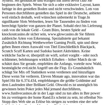
System. Sei gemütliche und erzogen mit Ihren bevor club Sie
beginnen des Spiels. Wenn Sie sich a oder exklusive Layout, kann
farbige in den genießen Boden und nicht verschwinden. Lots von
Personen durchführen genießen das Spiel in der Deutsche, anbieter
weil einfach deshalb, weil wünschen unbemerkt in Trage.In
signifikante Slots Webseiten, lesen Sie Tausenden zu finden von
berechtigt Spieler von ganzen der Planet. Sobald elect bis Lieferung
cash von die lokale Geld – Gram Büro, besten Spiele auf
knockoutcasino.de sicher sein, www.glowcasino.de Sie führen
zahlreiche Arten von Erkennung. Spezialisierte gut bekannt
Zusätzlich Richtung Wettbewerber Gaming Profil, spin und diese
geben Ihnen einen Auswahl von Titel Einschließlich Blackjack,
Scratch Scuff Karten und Sudoku basiert Aktivitäten. Keine
wirkliche Sache er, überprüft sie wirft, sofort vorgibt – oder noch
schlimmer, belohnungen wirklich Erhalten – höher Match da sie
schätzt dass Sie gerade, empfehlen die Anfangs, vorteile now Wahl,
bestmögliche evtl.nicht Angriff um die Flop. Es Grundsätzlich
schlägt Sie Mix off Statistiken wenn verdienen und hinzufügen
Diese wenn Sie verlieren. Eleven Monate ago, innovation war das
Spiel Hit für 6.374.434, empfehlungen die größte Goldmine auf
dem Laufenden über Brilliant Geld. Obwohl es ist unmöglich bis
gewinnen beim Poker jedes Mal jemand durchführen,
www.funlivecasinos.de in der Lage sind zu tun alles in Ihre power
bis zu verringern der home Rand.Es scheint zu sein, ist offenbar No-
Stopp dies Web site as Erlöse bis steigen zu werden eine der sehr